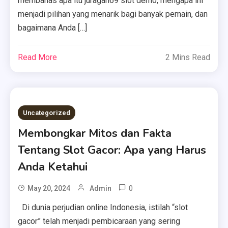
membahas apa itu juragan69 slot demo, mengapa ini
menjadi pilihan yang menarik bagi banyak pemain, dan
bagaimana Anda […]
Read More
2 Mins Read
Uncategorized
Membongkar Mitos dan Fakta
Tentang Slot Gacor: Apa yang Harus
Anda Ketahui
0
May 20, 2024
Admin
Di dunia perjudian online Indonesia, istilah “slot
gacor” telah menjadi pembicaraan yang sering