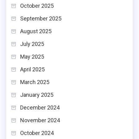
October 2025
September 2025
August 2025
July 2025
May 2025
April 2025
March 2025
January 2025
December 2024
November 2024
October 2024