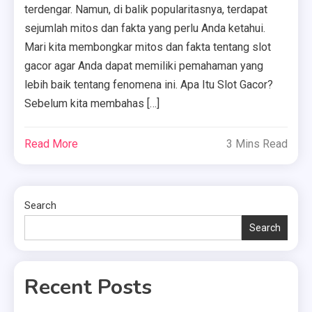
terdengar. Namun, di balik popularitasnya, terdapat
sejumlah mitos dan fakta yang perlu Anda ketahui.
Mari kita membongkar mitos dan fakta tentang slot
gacor agar Anda dapat memiliki pemahaman yang
lebih baik tentang fenomena ini. Apa Itu Slot Gacor?
Sebelum kita membahas […]
Read More
3 Mins Read
Search
Search
Recent Posts