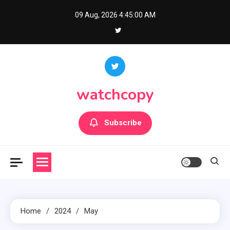
Skip
09 Aug, 2026
4:45:00 AM
to
content
watchcopy
Subscribe
Home
2024
May