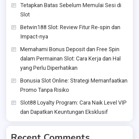
Tetapkan Batas Sebelum Memulai Sesi di
Slot
Betwin188 Slot: Review Fitur Re-spin dan
Impact-nya
Memahami Bonus Deposit dan Free Spin
dalam Permainan Slot: Cara Kerja dan Hal
yang Perlu Diperhatikan
Bonusia Slot Online: Strategi Memanfaatkan
Promo Tanpa Risiko
Slot88 Loyalty Program: Cara Naik Level VIP
dan Dapatkan Keuntungan Eksklusif
Recent Comments