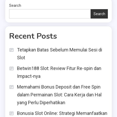
Search
Search
Recent Posts
Tetapkan Batas Sebelum Memulai Sesi di
Slot
Betwin188 Slot: Review Fitur Re-spin dan
Impact-nya
Memahami Bonus Deposit dan Free Spin
dalam Permainan Slot: Cara Kerja dan Hal
yang Perlu Diperhatikan
Bonusia Slot Online: Strategi Memanfaatkan