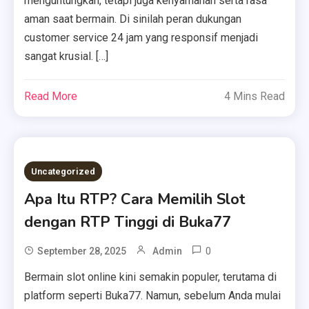
menguntungkan, tetapi juga kenyamanan serta rasa
aman saat bermain. Di sinilah peran dukungan
customer service 24 jam yang responsif menjadi
sangat krusial. […]
Read More
4 Mins Read
Uncategorized
Apa Itu RTP? Cara Memilih Slot
dengan RTP Tinggi di Buka77
0
September 28, 2025
Admin
Bermain slot online kini semakin populer, terutama di
platform seperti Buka77. Namun, sebelum Anda mulai