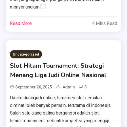
menyenangkan […]
Read More
4 Mins Read
Uncategorized
Slot Hitam Tournament: Strategi
Menang Liga Judi Online Nasional
0
September 20, 2025
Admin
Dalam dunia judi online, turnamen slot semakin
diminati oleh banyak pemain, terutama di Indonesia.
Salah satu ajang paling bergengsi adalah slot
hitam Tournament, sebuah kompetisi yang menguji