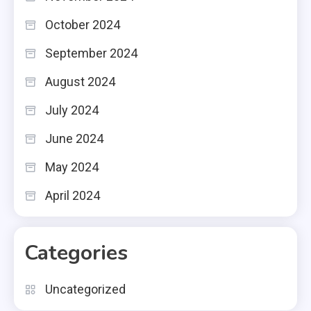
October 2024
September 2024
August 2024
July 2024
June 2024
May 2024
April 2024
Categories
Uncategorized