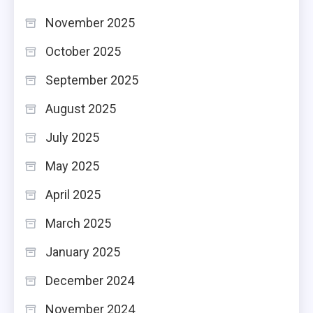
November 2025
October 2025
September 2025
August 2025
July 2025
May 2025
April 2025
March 2025
January 2025
December 2024
November 2024