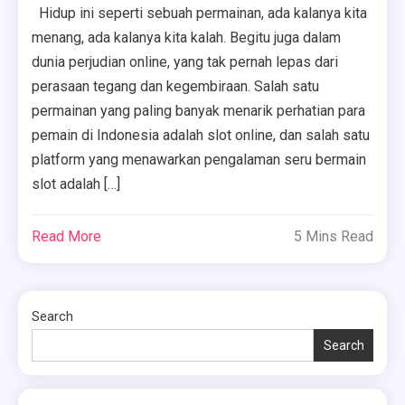
Hidup ini seperti sebuah permainan, ada kalanya kita
menang, ada kalanya kita kalah. Begitu juga dalam
dunia perjudian online, yang tak pernah lepas dari
perasaan tegang dan kegembiraan. Salah satu
permainan yang paling banyak menarik perhatian para
pemain di Indonesia adalah slot online, dan salah satu
platform yang menawarkan pengalaman seru bermain
slot adalah […]
Read More
5 Mins Read
Search
Search