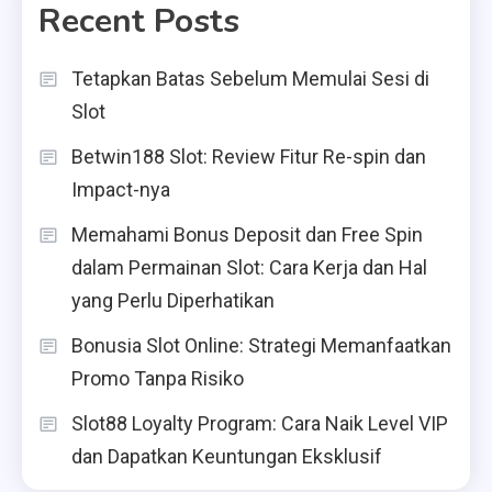
Recent Posts
Tetapkan Batas Sebelum Memulai Sesi di
Slot
Betwin188 Slot: Review Fitur Re-spin dan
Impact-nya
Memahami Bonus Deposit dan Free Spin
dalam Permainan Slot: Cara Kerja dan Hal
yang Perlu Diperhatikan
Bonusia Slot Online: Strategi Memanfaatkan
Promo Tanpa Risiko
Slot88 Loyalty Program: Cara Naik Level VIP
dan Dapatkan Keuntungan Eksklusif