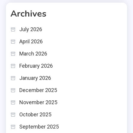
Archives
July 2026
April 2026
March 2026
February 2026
January 2026
December 2025
November 2025
October 2025
September 2025