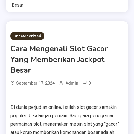
Besar
4 MINS READ
Uncategorized
Cara Mengenali Slot Gacor
Yang Memberikan Jackpot
Besar
0
September 17, 2024
Admin
Di dunia perjudian online, istilah slot gacor semakin
populer di kalangan pemain. Bagi para penggemar
permainan slot, menemukan mesin slot yang “gacor”
atau kerap memberikan kemenangan besar adalah