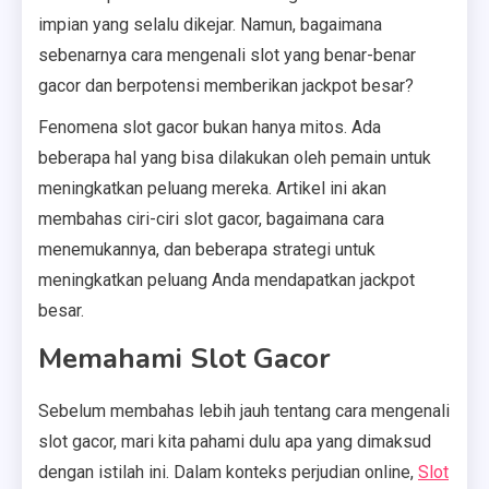
impian yang selalu dikejar. Namun, bagaimana
sebenarnya cara mengenali slot yang benar-benar
gacor dan berpotensi memberikan jackpot besar?
Fenomena slot gacor bukan hanya mitos. Ada
beberapa hal yang bisa dilakukan oleh pemain untuk
meningkatkan peluang mereka. Artikel ini akan
membahas ciri-ciri slot gacor, bagaimana cara
menemukannya, dan beberapa strategi untuk
meningkatkan peluang Anda mendapatkan jackpot
besar.
Memahami Slot Gacor
Sebelum membahas lebih jauh tentang cara mengenali
slot gacor, mari kita pahami dulu apa yang dimaksud
dengan istilah ini. Dalam konteks perjudian online,
Slot