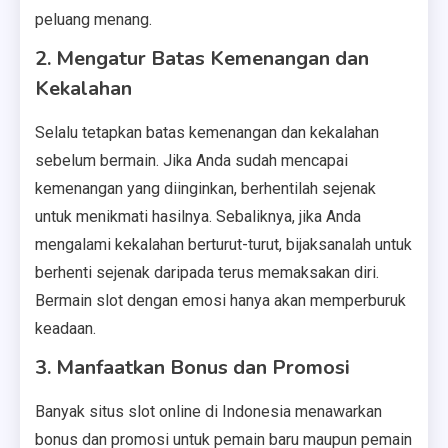
peluang menang.
2.
Mengatur Batas Kemenangan dan
Kekalahan
Selalu tetapkan batas kemenangan dan kekalahan
sebelum bermain. Jika Anda sudah mencapai
kemenangan yang diinginkan, berhentilah sejenak
untuk menikmati hasilnya. Sebaliknya, jika Anda
mengalami kekalahan berturut-turut, bijaksanalah untuk
berhenti sejenak daripada terus memaksakan diri.
Bermain slot dengan emosi hanya akan memperburuk
keadaan.
3.
Manfaatkan Bonus dan Promosi
Banyak situs slot online di Indonesia menawarkan
bonus dan promosi untuk pemain baru maupun pemain