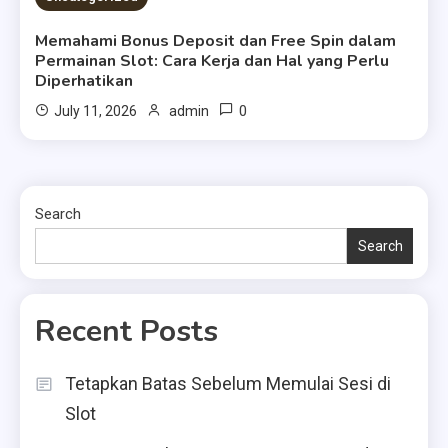
Memahami Bonus Deposit dan Free Spin dalam
Permainan Slot: Cara Kerja dan Hal yang Perlu
Diperhatikan
0
July 11, 2026
admin
Search
Search
Recent Posts
Tetapkan Batas Sebelum Memulai Sesi di
Slot