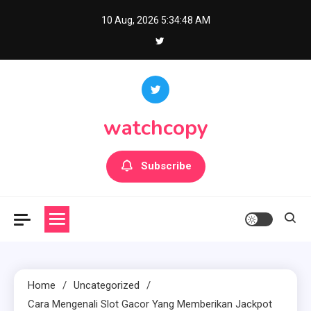
Skip
10 Aug, 2026
5:34:48 AM
to
content
watchcopy
Subscribe
Home
Uncategorized
Cara Mengenali Slot Gacor Yang Memberikan Jackpot