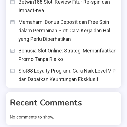
Betwin188 Slot: Review Fitur Re-spin dan
Impact-nya
Memahami Bonus Deposit dan Free Spin
dalam Permainan Slot: Cara Kerja dan Hal
yang Perlu Diperhatikan
Bonusia Slot Online: Strategi Memanfaatkan
Promo Tanpa Risiko
Slot88 Loyalty Program: Cara Naik Level VIP
dan Dapatkan Keuntungan Eksklusif
Recent Comments
No comments to show.