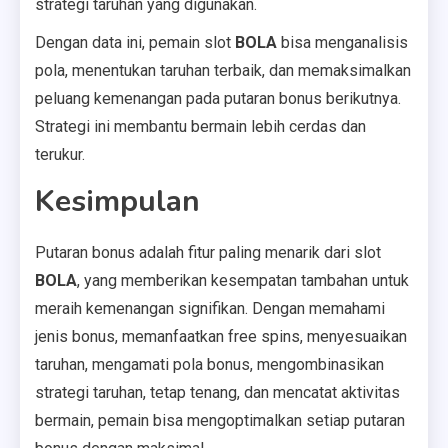
strategi taruhan yang digunakan.
Dengan data ini, pemain slot
BOLA
bisa menganalisis
pola, menentukan taruhan terbaik, dan memaksimalkan
peluang kemenangan pada putaran bonus berikutnya.
Strategi ini membantu bermain lebih cerdas dan
terukur.
Kesimpulan
Putaran bonus adalah fitur paling menarik dari slot
BOLA
, yang memberikan kesempatan tambahan untuk
meraih kemenangan signifikan. Dengan memahami
jenis bonus, memanfaatkan free spins, menyesuaikan
taruhan, mengamati pola bonus, mengombinasikan
strategi taruhan, tetap tenang, dan mencatat aktivitas
bermain, pemain bisa mengoptimalkan setiap putaran