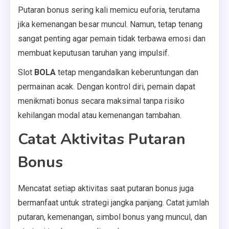
Putaran bonus sering kali memicu euforia, terutama
jika kemenangan besar muncul. Namun, tetap tenang
sangat penting agar pemain tidak terbawa emosi dan
membuat keputusan taruhan yang impulsif.
Slot
BOLA
tetap mengandalkan keberuntungan dan
permainan acak. Dengan kontrol diri, pemain dapat
menikmati bonus secara maksimal tanpa risiko
kehilangan modal atau kemenangan tambahan.
Catat Aktivitas Putaran
Bonus
Mencatat setiap aktivitas saat putaran bonus juga
bermanfaat untuk strategi jangka panjang. Catat jumlah
putaran, kemenangan, simbol bonus yang muncul, dan