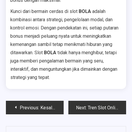
bonus dengan maksimal.
Kunci dari bermain cerdas di slot
BOLA
adalah
kombinasi antara strategi, pengelolaan modal, dan
kontrol emosi. Dengan pendekatan ini, setiap putaran
bonus menjadi peluang nyata untuk meningkatkan
kemenangan sambil tetap menikmati hiburan yang
ditawarkan. Slot
BOLA
tidak hanya menghibur, tetapi
juga memberi pengalaman bermain yang seru,
interaktif, dan menguntungkan jika dimainkan dengan
strategi yang tepat.
Post
Previous:
Kesalahan Umum Pemain slot88 — dan Cara Menghindarinya
Next:
Tren Slot Online di Pasar Asia Tenggara
navigation