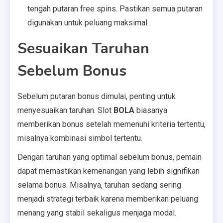
tengah putaran free spins. Pastikan semua putaran
digunakan untuk peluang maksimal.
Sesuaikan Taruhan
Sebelum Bonus
Sebelum putaran bonus dimulai, penting untuk
menyesuaikan taruhan. Slot
BOLA
biasanya
memberikan bonus setelah memenuhi kriteria tertentu,
misalnya kombinasi simbol tertentu.
Dengan taruhan yang optimal sebelum bonus, pemain
dapat memastikan kemenangan yang lebih signifikan
selama bonus. Misalnya, taruhan sedang sering
menjadi strategi terbaik karena memberikan peluang
menang yang stabil sekaligus menjaga modal.