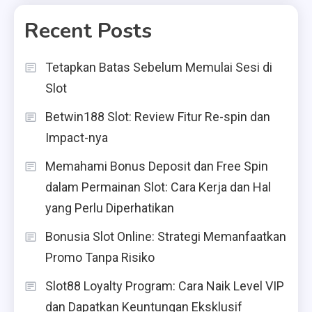
Recent Posts
Tetapkan Batas Sebelum Memulai Sesi di
Slot
Betwin188 Slot: Review Fitur Re-spin dan
Impact-nya
Memahami Bonus Deposit dan Free Spin
dalam Permainan Slot: Cara Kerja dan Hal
yang Perlu Diperhatikan
Bonusia Slot Online: Strategi Memanfaatkan
Promo Tanpa Risiko
Slot88 Loyalty Program: Cara Naik Level VIP
dan Dapatkan Keuntungan Eksklusif