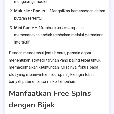
mengurangi modal.
Multiplier Bonus
– Mengalikan kemenangan dalam
putaran tertentu.
Mini Game
– Memberikan kesempatan
memenangkan hadiah tambahan melalui permainan
interaktif.
Dengan mengetahui jenis bonus, pemain dapat
menentukan strategi taruhan yang paling tepat untuk
memaksimalkan keuntungan. Misalnya, fokus pada
slot yang menawarkan free spins jika ingin lebih
banyak putaran tanpa risiko tambahan.
Manfaatkan Free Spins
dengan Bijak