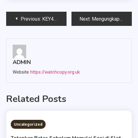
Post
Previous:
KEY4D: Slot Progresif dengan Hadiah Mengguncang
Next:
Mengungkap Popularitas Game Slot di Kalangan Netizen Indonesia
navigation
ADMIN
Website
https://watchcopy.org.uk
Related Posts
4 MINS READ
Uncategorized
Tetapkan Batas Sebelum Memulai Sesi di Slot