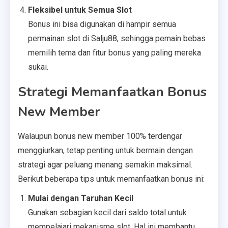
Fleksibel untuk Semua Slot
Bonus ini bisa digunakan di hampir semua
permainan slot di Salju88, sehingga pemain bebas
memilih tema dan fitur bonus yang paling mereka
sukai.
Strategi Memanfaatkan Bonus
New Member
Walaupun bonus new member 100% terdengar
menggiurkan, tetap penting untuk bermain dengan
strategi agar peluang menang semakin maksimal.
Berikut beberapa tips untuk memanfaatkan bonus ini:
Mulai dengan Taruhan Kecil
Gunakan sebagian kecil dari saldo total untuk
mempelajari mekanisme slot. Hal ini membantu