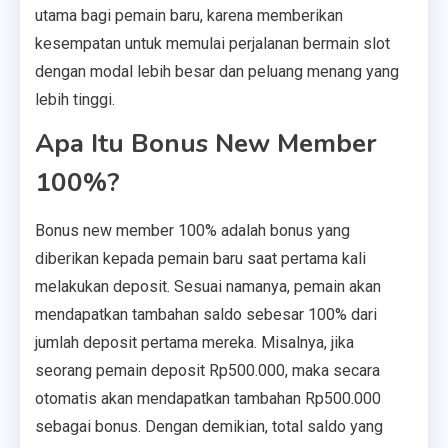
utama bagi pemain baru, karena memberikan
kesempatan untuk memulai perjalanan bermain slot
dengan modal lebih besar dan peluang menang yang
lebih tinggi.
Apa Itu Bonus New Member
100%?
Bonus new member 100% adalah bonus yang
diberikan kepada pemain baru saat pertama kali
melakukan deposit. Sesuai namanya, pemain akan
mendapatkan tambahan saldo sebesar 100% dari
jumlah deposit pertama mereka. Misalnya, jika
seorang pemain deposit Rp500.000, maka secara
otomatis akan mendapatkan tambahan Rp500.000
sebagai bonus. Dengan demikian, total saldo yang