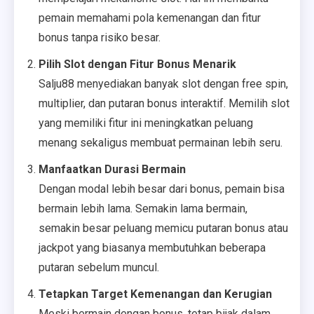
pemain memahami pola kemenangan dan fitur
bonus tanpa risiko besar.
Pilih Slot dengan Fitur Bonus Menarik
Salju88 menyediakan banyak slot dengan free spin,
multiplier, dan putaran bonus interaktif. Memilih slot
yang memiliki fitur ini meningkatkan peluang
menang sekaligus membuat permainan lebih seru.
Manfaatkan Durasi Bermain
Dengan modal lebih besar dari bonus, pemain bisa
bermain lebih lama. Semakin lama bermain,
semakin besar peluang memicu putaran bonus atau
jackpot yang biasanya membutuhkan beberapa
putaran sebelum muncul.
Tetapkan Target Kemenangan dan Kerugian
Meski bermain dengan bonus, tetap bijak dalam