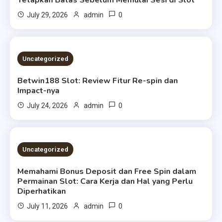
0
July 29, 2026
admin
6 MINS READ
Uncategorized
Betwin188 Slot: Review Fitur Re-spin dan
Impact-nya
0
July 24, 2026
admin
4 MINS READ
Uncategorized
Memahami Bonus Deposit dan Free Spin dalam
Permainan Slot: Cara Kerja dan Hal yang Perlu
Diperhatikan
0
July 11, 2026
admin