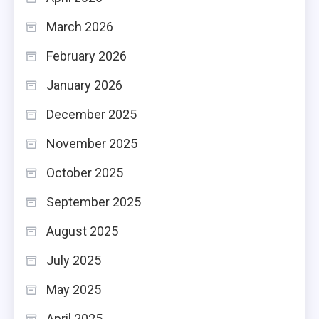
March 2026
February 2026
January 2026
December 2025
November 2025
October 2025
September 2025
August 2025
July 2025
May 2025
April 2025