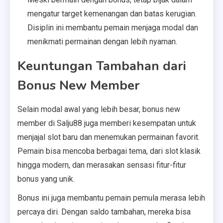
mengatur target kemenangan dan batas kerugian.
Disiplin ini membantu pemain menjaga modal dan
menikmati permainan dengan lebih nyaman.
Keuntungan Tambahan dari
Bonus New Member
Selain modal awal yang lebih besar, bonus new
member di Salju88 juga memberi kesempatan untuk
menjajal slot baru dan menemukan permainan favorit.
Pemain bisa mencoba berbagai tema, dari slot klasik
hingga modern, dan merasakan sensasi fitur-fitur
bonus yang unik.
Bonus ini juga membantu pemain pemula merasa lebih
percaya diri. Dengan saldo tambahan, mereka bisa