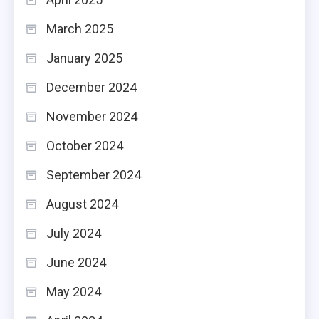
March 2025
January 2025
December 2024
November 2024
October 2024
September 2024
August 2024
July 2024
June 2024
May 2024