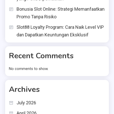
Bonusia Slot Online: Strategi Memanfaatkan
Promo Tanpa Risiko
Slot88 Loyalty Program: Cara Naik Level VIP
dan Dapatkan Keuntungan Eksklusif
Recent Comments
No comments to show.
Archives
July 2026
April 2026