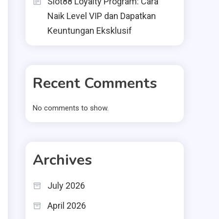
Slot88 Loyalty Program: Cara
Naik Level VIP dan Dapatkan
Keuntungan Eksklusif
Recent Comments
No comments to show.
Archives
July 2026
April 2026