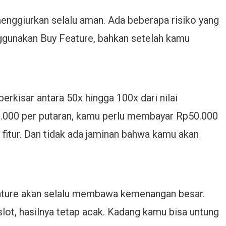
menggiurkan selalu aman. Ada beberapa risiko yang
gunakan Buy Feature, bahkan setelah kamu
berkisar antara 50x hingga 100x dari nilai
1.000 per putaran, kamu perlu membayar Rp50.000
 fitur. Dan tidak ada jaminan bahwa kamu akan
ture akan selalu membawa kemenangan besar.
lot, hasilnya tetap acak. Kadang kamu bisa untung