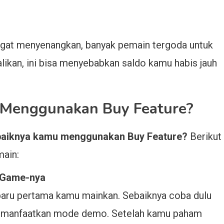
angat menyenangkan, banyak pemain tergoda untuk
alikan, ini bisa menyebabkan saldo kamu habis jauh
 Menggunakan Buy Feature?
baiknya kamu menggunakan Buy Feature?
Berikut
main:
 Game-nya
g baru pertama kamu mainkan. Sebaiknya coba dulu
a, manfaatkan mode demo. Setelah kamu paham