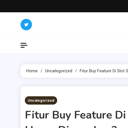
Skip
to
content
Home
Uncategorized
Fitur Buy Feature Di Slot
4 MINS READ
Uncategorized
Fitur Buy Feature Di