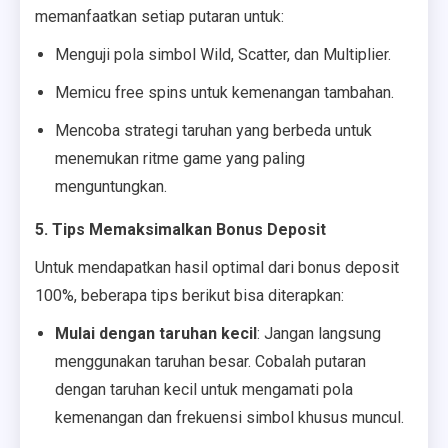
memanfaatkan setiap putaran untuk:
Menguji pola simbol Wild, Scatter, dan Multiplier.
Memicu free spins untuk kemenangan tambahan.
Mencoba strategi taruhan yang berbeda untuk
menemukan ritme game yang paling
menguntungkan.
5. Tips Memaksimalkan Bonus Deposit
Untuk mendapatkan hasil optimal dari bonus deposit
100%, beberapa tips berikut bisa diterapkan:
Mulai dengan taruhan kecil
: Jangan langsung
menggunakan taruhan besar. Cobalah putaran
dengan taruhan kecil untuk mengamati pola
kemenangan dan frekuensi simbol khusus muncul.