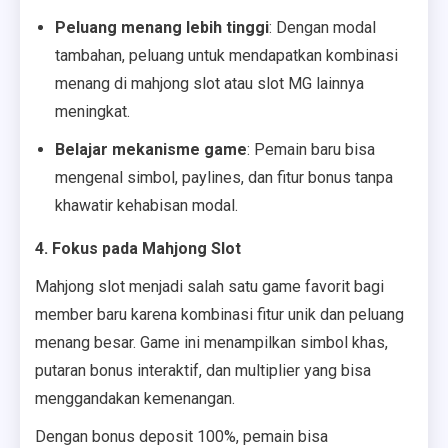
Peluang menang lebih tinggi
: Dengan modal
tambahan, peluang untuk mendapatkan kombinasi
menang di mahjong slot atau slot MG lainnya
meningkat.
Belajar mekanisme game
: Pemain baru bisa
mengenal simbol, paylines, dan fitur bonus tanpa
khawatir kehabisan modal.
4. Fokus pada Mahjong Slot
Mahjong slot menjadi salah satu game favorit bagi
member baru karena kombinasi fitur unik dan peluang
menang besar. Game ini menampilkan simbol khas,
putaran bonus interaktif, dan multiplier yang bisa
menggandakan kemenangan.
Dengan bonus deposit 100%, pemain bisa