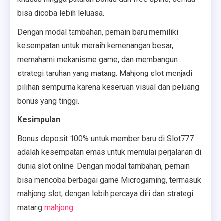
bisa dicoba lebih leluasa.
Dengan modal tambahan, pemain baru memiliki
kesempatan untuk meraih kemenangan besar,
memahami mekanisme game, dan membangun
strategi taruhan yang matang. Mahjong slot menjadi
pilihan sempurna karena keseruan visual dan peluang
bonus yang tinggi.
Kesimpulan
Bonus deposit 100% untuk member baru di Slot777
adalah kesempatan emas untuk memulai perjalanan di
dunia slot online. Dengan modal tambahan, pemain
bisa mencoba berbagai game Microgaming, termasuk
mahjong slot, dengan lebih percaya diri dan strategi
matang
mahjong
.