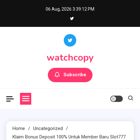
Skip
06 Aug, 2026
3:39:12 PM
to
content
watchcopy
Subscribe
Home
Uncategorized
Klaim Bonus Deposit 100% Untuk Member Baru Slot777