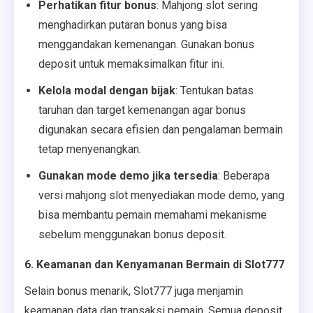
Perhatikan fitur bonus
: Mahjong slot sering
menghadirkan putaran bonus yang bisa
menggandakan kemenangan. Gunakan bonus
deposit untuk memaksimalkan fitur ini.
Kelola modal dengan bijak
: Tentukan batas
taruhan dan target kemenangan agar bonus
digunakan secara efisien dan pengalaman bermain
tetap menyenangkan.
Gunakan mode demo jika tersedia
: Beberapa
versi mahjong slot menyediakan mode demo, yang
bisa membantu pemain memahami mekanisme
sebelum menggunakan bonus deposit.
6. Keamanan dan Kenyamanan Bermain di Slot777
Selain bonus menarik, Slot777 juga menjamin
keamanan data dan transaksi pemain. Semua deposit