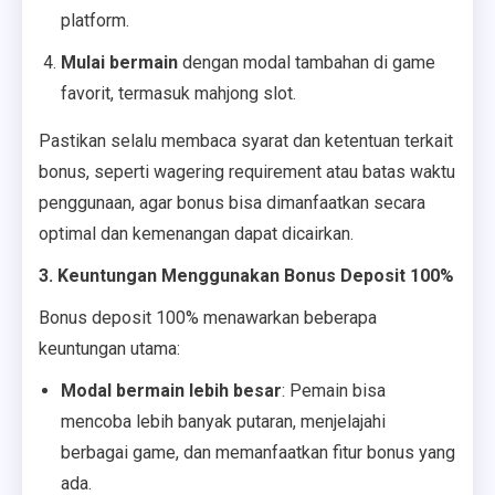
platform.
Mulai bermain
dengan modal tambahan di game
favorit, termasuk mahjong slot.
Pastikan selalu membaca syarat dan ketentuan terkait
bonus, seperti wagering requirement atau batas waktu
penggunaan, agar bonus bisa dimanfaatkan secara
optimal dan kemenangan dapat dicairkan.
3. Keuntungan Menggunakan Bonus Deposit 100%
Bonus deposit 100% menawarkan beberapa
keuntungan utama:
Modal bermain lebih besar
: Pemain bisa
mencoba lebih banyak putaran, menjelajahi
berbagai game, dan memanfaatkan fitur bonus yang
ada.