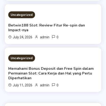
6 MINS READ
Uncategorized
Betwin188 Slot: Review Fitur Re-spin dan
Impact-nya
0
July 24, 2026
admin
4 MINS READ
Uncategorized
Memahami Bonus Deposit dan Free Spin dalam
Permainan Slot: Cara Kerja dan Hal yang Perlu
Diperhatikan
0
July 11, 2026
admin