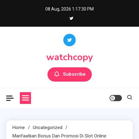
Skip
08 Aug, 2026
1:17:30 PM
to
content
watchcopy
Subscribe
Home
Uncategorized
Manfaatkan Bonus Dan Promosi Di Slot Online