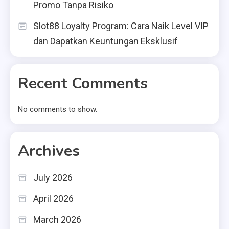
Promo Tanpa Risiko
Slot88 Loyalty Program: Cara Naik Level VIP
dan Dapatkan Keuntungan Eksklusif
Recent Comments
No comments to show.
Archives
July 2026
April 2026
March 2026