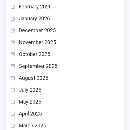
February 2026
January 2026
December 2025
November 2025
October 2025
September 2025
August 2025
July 2025
May 2025
April 2025
March 2025