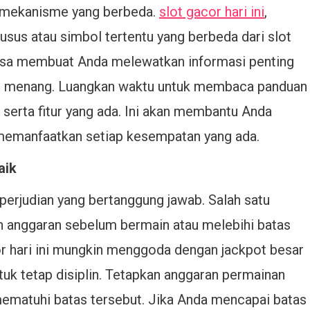
n mekanisme yang berbeda.
slot gacor hari ini
,
usus atau simbol tertentu yang berbeda dari slot
bisa membuat Anda melewatkan informasi penting
ang menang. Luangkan waktu untuk membaca panduan
erta fitur yang ada. Ini akan membantu Anda
memanfaatkan setiap kesempatan yang ada.
aik
erjudian yang bertanggung jawab. Salah satu
 anggaran sebelum bermain atau melebihi batas
or hari ini mungkin menggoda dengan jackpot besar
ntuk tetap disiplin. Tetapkan anggaran permainan
ematuhi batas tersebut. Jika Anda mencapai batas