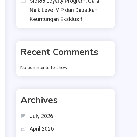
Slot88 Loyalty Program: Cara
Naik Level VIP dan Dapatkan
Keuntungan Eksklusif
Recent Comments
No comments to show.
Archives
July 2026
April 2026