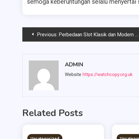
semoga keberuntungan selalu menyertai s
Post
Previous:
Perbedaan Slot Klasik dan Modern di WD138: Mana yang Lebih Menarik?
navigation
ADMIN
Website
https://watchcopy.org.uk
Related Posts
4 MINS READ
6 MIN
Uncategorized
Uncatego