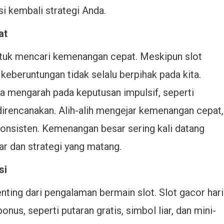
si kembali strategi Anda.
at
tuk mencari kemenangan cepat. Meskipun slot
keberuntungan tidak selalu berpihak pada kita.
a mengarah pada keputusan impulsif, seperti
direncanakan. Alih-alih mengejar kemenangan cepat,
konsisten. Kemenangan besar sering kali datang
r dan strategi yang matang.
si
nting dari pengalaman bermain slot. Slot gacor hari
onus, seperti putaran gratis, simbol liar, dan mini-