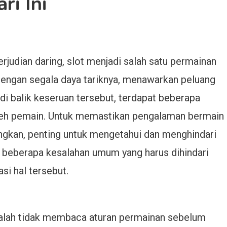
ri Ini
rjudian daring, slot menjadi salah satu permainan
, dengan segala daya tariknya, menawarkan peluang
i balik keseruan tersebut, terdapat beberapa
leh pemain. Untuk memastikan pengalaman bermain
kan, penting untuk mengetahui dan menghindari
ri beberapa kesalahan umum yang harus dihindari
i hal tersebut.
dalah tidak membaca aturan permainan sebelum