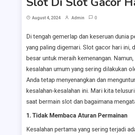
Slot Di Slot Gacor Ha
0
August 4, 2024
Admin
Di tengah gemerlap dan keseruan dunia pe
yang paling digemari. Slot gacor hari ini
besar untuk meraih kemenangan. Namun, d
kesalahan umum yang sering dilakukan o
Anda tetap menyenangkan dan menguntung
kesalahan-kesalahan ini. Mari kita telusu
saat bermain slot dan bagaimana mengatas
1. Tidak Membaca Aturan Permainan
Kesalahan pertama yang sering terjadi a