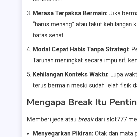
Merasa Terpaksa Bermain:
Jika bermai
“harus menang” atau takut kehilangan 
batas sehat.
Modal Cepat Habis Tanpa Strategi:
Pe
Taruhan meningkat secara impulsif, ke
Kehilangan Konteks Waktu:
Lupa waktu
terus bermain meski sudah lelah fisik d
Mengapa Break Itu Penti
Memberi jeda atau
break
dari slot777 me
Menyegarkan Pikiran:
Otak dan mata pe