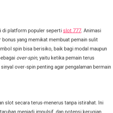
 di platform populer seperti
slot 777
. Animasi
ur bonus yang memikat membuat pemain sulit
mbol spin bisa berisiko, baik bagi modal maupun
 sebagai
over-spin
, yaitu ketika pemain terus
 sinyal over-spin penting agar pengalaman bermain
 slot secara terus-menerus tanpa istirahat. Ini
aruhan menjadi impulsif, dan potensi kerugian