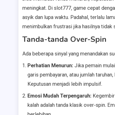
meningkat. Di slot777, game cepat deng
asyik dan lupa waktu. Padahal, terlalu l
menimbulkan frustrasi jika hasilnya tidak 
Tanda-tanda Over-Spin
Ada beberapa sinyal yang menandakan sud
Perhatian Menurun:
Jika pemain mulai 
garis pembayaran, atau jumlah taruhan
Keputusan menjadi lebih impulsif.
Emosi Mudah Terpengaruh:
Kegembiraa
kalah adalah tanda klasik over-spin. E
berlebihan.