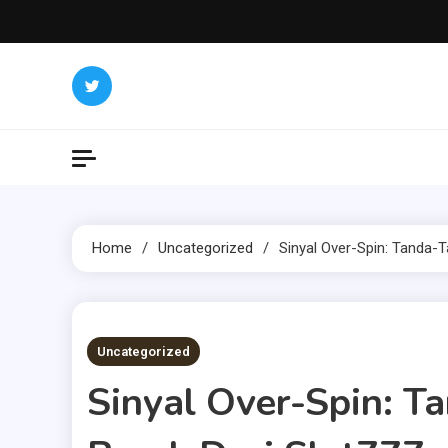
Skip
to
content
Home
Uncategorized
Sinyal Over-Spin: Tanda-
3 MINS READ
Uncategorized
Sinyal Over-Spin: 