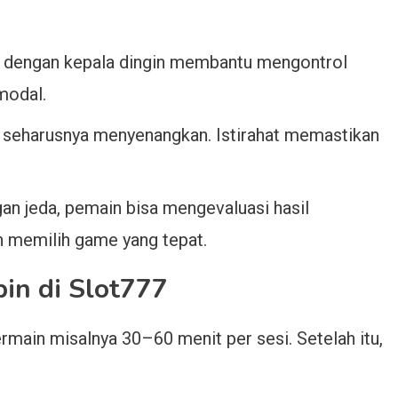
dengan kepala dingin membantu mengontrol
modal.
e seharusnya menyenangkan. Istirahat memastikan
n jeda, pemain bisa mengevaluasi hasil
n memilih game yang tepat.
in di Slot777
rmain misalnya 30–60 menit per sesi. Setelah itu,