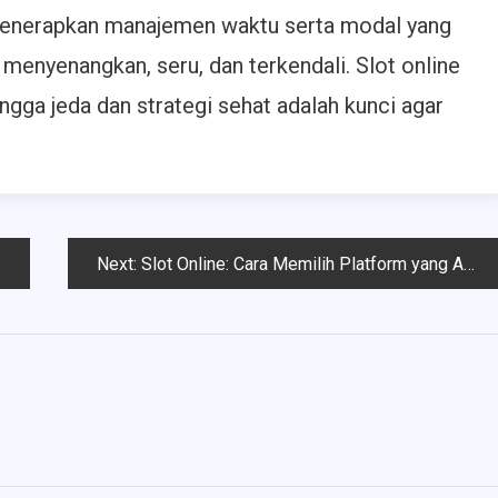
menerapkan manajemen waktu serta modal yang
menyenangkan, seru, dan terkendali. Slot online
ingga jeda dan strategi sehat adalah kunci agar
Next:
Slot Online: Cara Memilih Platform yang Aman dan Andal