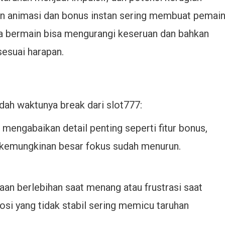
an animasi dan bonus instan sering membuat pemai
ama bermain bisa mengurangi keseruan dan bahkan
sesuai harapan.
ah waktunya break dari slot777:
mengabaikan detail penting seperti fitur bonus,
, kemungkinan besar fokus sudah menurun.
n berlebihan saat menang atau frustrasi saat
mosi yang tidak stabil sering memicu taruhan