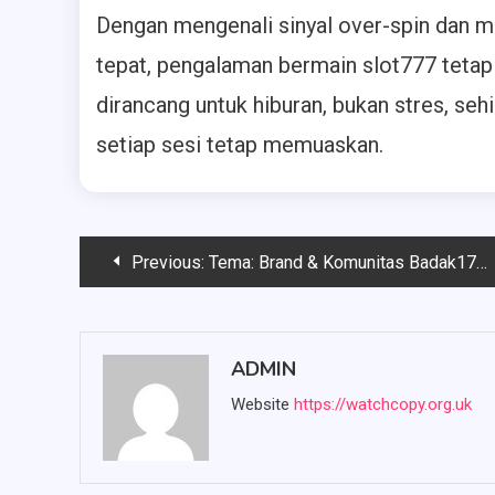
Dengan mengenali sinyal over-spin dan 
tepat, pengalaman bermain slot777 tetap 
dirancang untuk hiburan, bukan stres, seh
setiap sesi tetap memuaskan.
Post
Previous:
Tema: Brand & Komunitas Badak178 (Brand & Community)
navigation
ADMIN
Website
https://watchcopy.org.uk