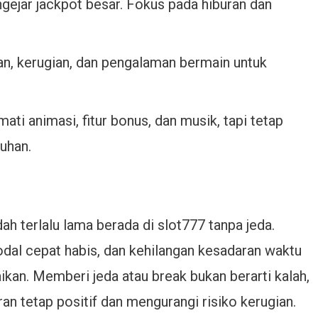
ejar jackpot besar. Fokus pada hiburan dan
, kerugian, dan pengalaman bermain untuk
ati animasi, fitur bonus, dan musik, tapi tetap
uhan.
h terlalu lama berada di slot777 tanpa jeda.
odal cepat habis, dan kehilangan kesadaran waktu
ikan. Memberi jeda atau break bukan berarti kalah,
an tetap positif dan mengurangi risiko kerugian.