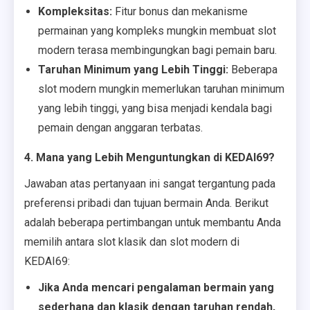
Kompleksitas:
Fitur bonus dan mekanisme
permainan yang kompleks mungkin membuat slot
modern terasa membingungkan bagi pemain baru.
Taruhan Minimum yang Lebih Tinggi:
Beberapa
slot modern mungkin memerlukan taruhan minimum
yang lebih tinggi, yang bisa menjadi kendala bagi
pemain dengan anggaran terbatas.
4. Mana yang Lebih Menguntungkan di KEDAI69?
Jawaban atas pertanyaan ini sangat tergantung pada
preferensi pribadi dan tujuan bermain Anda. Berikut
adalah beberapa pertimbangan untuk membantu Anda
memilih antara slot klasik dan slot modern di
KEDAI69:
Jika Anda mencari pengalaman bermain yang
sederhana dan klasik dengan taruhan rendah,