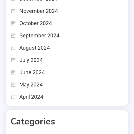
November 2024
October 2024
September 2024
August 2024
July 2024
June 2024
May 2024
April 2024
Categories