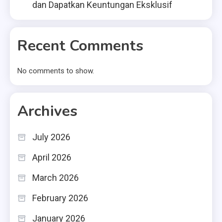
dan Dapatkan Keuntungan Eksklusif
Recent Comments
No comments to show.
Archives
July 2026
April 2026
March 2026
February 2026
January 2026