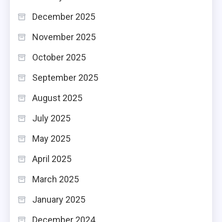
December 2025
November 2025
October 2025
September 2025
August 2025
July 2025
May 2025
April 2025
March 2025
January 2025
December 2024