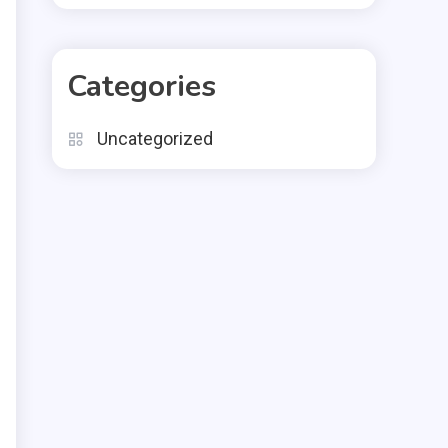
Categories
Uncategorized