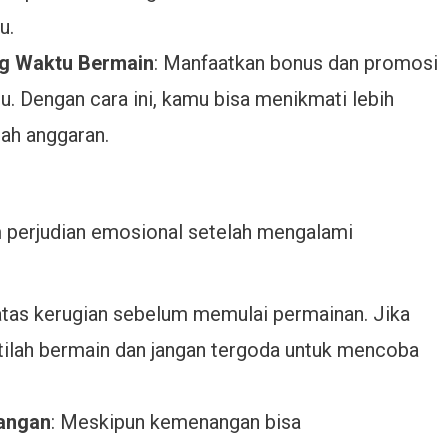
u.
g Waktu Bermain
: Manfaatkan bonus dan promosi
 Dengan cara ini, kamu bisa menikmati lebih
ah anggaran.
m perjudian emosional setelah mengalami
atas kerugian sebelum memulai permainan. Jika
tilah bermain dan jangan tergoda untuk mencoba
angan
: Meskipun kemenangan bisa