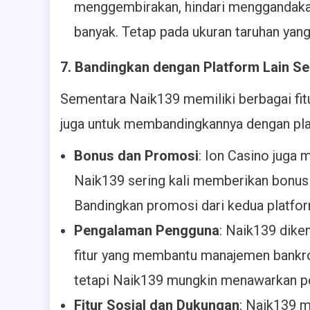
menggembirakan, hindari menggandaka
banyak. Tetap pada ukuran taruhan yang
7. Bandingkan dengan Platform Lain Se
Sementara Naik139 memiliki berbagai fit
juga untuk membandingkannya dengan plat
Bonus dan Promosi
: Ion Casino juga
Naik139 sering kali memberikan bonus y
Bandingkan promosi dari kedua platfo
Pengalaman Pengguna
: Naik139 dike
fitur yang membantu manajemen bankrol
tetapi Naik139 mungkin menawarkan pen
Fitur Sosial dan Dukungan
: Naik139 