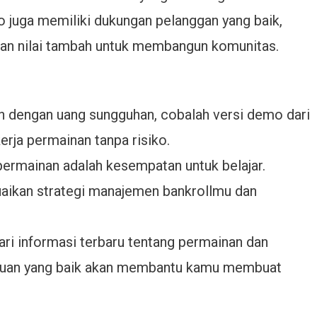
no juga memiliki dukungan pelanggan yang baik,
ikan nilai tambah untuk membangun komunitas.
n dengan uang sungguhan, cobalah versi demo dari
rja permainan tanpa risiko.
 permainan adalah kesempatan untuk belajar.
aikan strategi manajemen bankrollmu dan
ari informasi terbaru tentang permainan dan
ahuan yang baik akan membantu kamu membuat