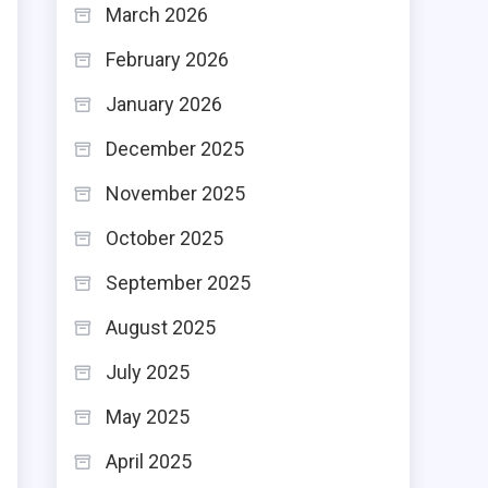
March 2026
February 2026
January 2026
December 2025
November 2025
October 2025
September 2025
August 2025
July 2025
May 2025
April 2025