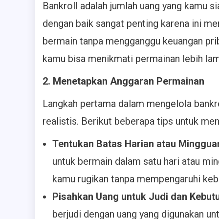
Bankroll adalah jumlah uang yang kamu si
dengan baik sangat penting karena ini m
bermain tanpa mengganggu keuangan priba
kamu bisa menikmati permainan lebih lam
2. Menetapkan Anggaran Permainan
Langkah pertama dalam mengelola bankro
realistis. Berikut beberapa tips untuk me
Tentukan Batas Harian atau Minggua
untuk bermain dalam satu hari atau min
kamu rugikan tanpa mempengaruhi kebu
Pisahkan Uang untuk Judi dan Kebut
berjudi dengan uang yang digunakan un