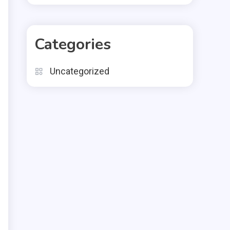
Categories
Uncategorized