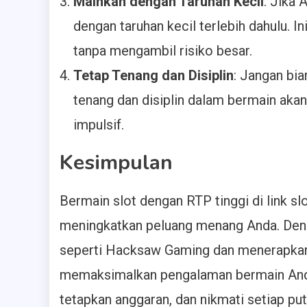
Mainkan dengan Taruhan Kecil
: Jika 
dengan taruhan kecil terlebih dahulu
tanpa mengambil risiko besar.
Tetap Tenang dan Disiplin
: Jangan bi
tenang dan disiplin dalam bermain ak
impulsif.
Kesimpulan
Bermain slot dengan RTP tinggi di link sl
meningkatkan peluang menang Anda. Den
seperti Hacksaw Gaming dan menerapkan t
memaksimalkan pengalaman bermain Anda. 
tetapkan anggaran, dan nikmati setiap pu