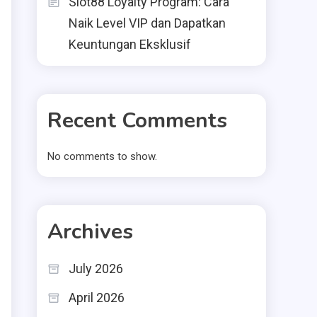
Slot88 Loyalty Program: Cara
Naik Level VIP dan Dapatkan
Keuntungan Eksklusif
Recent Comments
No comments to show.
Archives
July 2026
April 2026