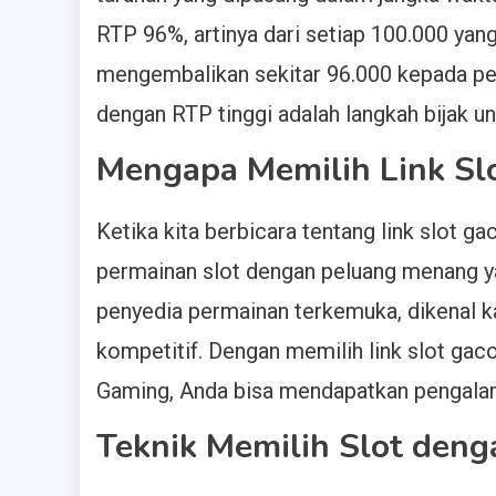
RTP 96%, artinya dari setiap 100.000 yan
mengembalikan sekitar 96.000 kepada pe
dengan RTP tinggi adalah langkah bijak 
Mengapa Memilih Link Sl
Ketika kita berbicara tentang link slot g
permainan slot dengan peluang menang ya
penyedia permainan terkemuka, dikenal 
kompetitif. Dengan memilih link slot ga
Gaming, Anda bisa mendapatkan pengala
Teknik Memilih Slot deng