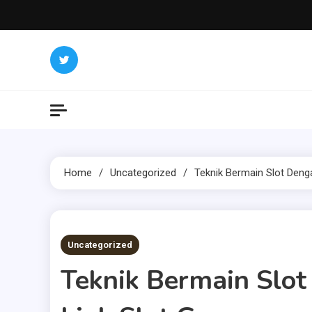
Skip
to
content
Home
Uncategorized
Teknik Bermain Slot Denga
3 MINS READ
Uncategorized
Teknik Bermain Slot