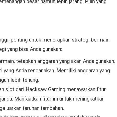
emenangan besar namun lebih jarang. Pilih yang
nggi, penting untuk menerapkan strategi bermain
tegi yang bisa Anda gunakan:
ermain, tetapkan anggaran yang akan Anda gunakan.
ri yang Anda rencanakan. Memiliki anggaran yang
gan lebih tenang.
an slot dari Hacksaw Gaming menawarkan fitur
ganda. Manfaatkan fitur ini untuk meningkatkan
eluarkan taruhan tambahan.