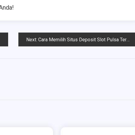
Anda!
Next:
Cara Memilih Situs Deposit Slot Pulsa Terpercaya di Indonesia