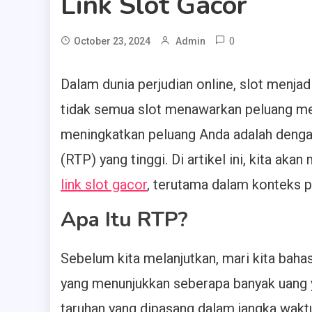
Link Slot Gacor
0
October 23, 2024
Admin
Dalam dunia perjudian online, slot menjad
tidak semua slot menawarkan peluang me
meningkatkan peluang Anda adalah denga
(RTP) yang tinggi. Di artikel ini, kita ak
link slot gacor
, terutama dalam konteks 
Apa Itu RTP?
Sebelum kita melanjutkan, mari kita bahas
yang menunjukkan seberapa banyak uang y
taruhan yang dipasang dalam jangka waktu