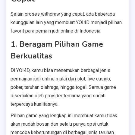
Selain proses withdraw yang cepat, ada beberapa
keunggulan lain yang membuat YOI4D menjadi pilihan
favorit para pemain judi online di Indonesia:
1. Beragam Pilihan Game
Berkualitas
Di YOI4D, kamu bisa menemukan berbagai jenis
permainan judi online mulai dari slot, live casino,
poker, taruhan olahraga, hingga togel. Semua game
disediakan oleh provider ternama yang sudah
terpercaya kualitasnya.
Pilihan game yang lengkap ini membuat kamu tidak
akan mudah bosan dan selalu punya opsi untuk
mencoba keberuntungan di berbagai jenis taruhan.