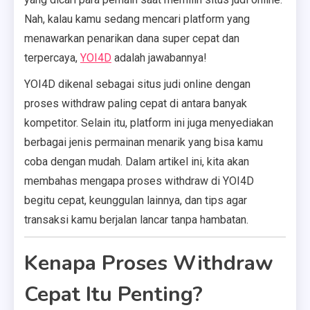
Nah, kalau kamu sedang mencari platform yang
menawarkan penarikan dana super cepat dan
terpercaya,
YOI4D
adalah jawabannya!
YOI4D dikenal sebagai situs judi online dengan
proses withdraw paling cepat di antara banyak
kompetitor. Selain itu, platform ini juga menyediakan
berbagai jenis permainan menarik yang bisa kamu
coba dengan mudah. Dalam artikel ini, kita akan
membahas mengapa proses withdraw di YOI4D
begitu cepat, keunggulan lainnya, dan tips agar
transaksi kamu berjalan lancar tanpa hambatan.
Kenapa Proses Withdraw
Cepat Itu Penting?