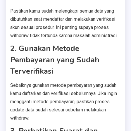
Pastikan kamu sudah melengkapi semua data yang
dibutuhkan saat mendaftar dan melakukan verifikasi
akun sesuai prosedur. Ini penting supaya proses
withdraw tidak tertunda karena masalah administrasi.
2. Gunakan Metode
Pembayaran yang Sudah
Terverifikasi
Sebaiknya gunakan metode pembayaran yang sudah
kamu daftarkan dan verifikasi sebelumnya. Jika ingin
mengganti metode pembayaran, pastikan proses
update data sudah selesai sebelum melakukan
withdraw.
3. Perhatikan Syarat dan