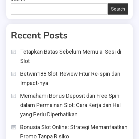
Search
Recent Posts
Tetapkan Batas Sebelum Memulai Sesi di
Slot
Betwin188 Slot: Review Fitur Re-spin dan
Impact-nya
Memahami Bonus Deposit dan Free Spin
dalam Permainan Slot: Cara Kerja dan Hal
yang Perlu Diperhatikan
Bonusia Slot Online: Strategi Memanfaatkan
Promo Tanpa Risiko