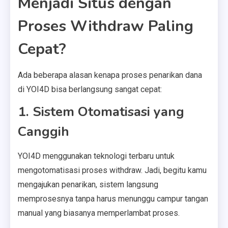
Menjadi Situs dengan
Proses Withdraw Paling
Cepat?
Ada beberapa alasan kenapa proses penarikan dana
di YOI4D bisa berlangsung sangat cepat:
1. Sistem Otomatisasi yang
Canggih
YOI4D menggunakan teknologi terbaru untuk
mengotomatisasi proses withdraw. Jadi, begitu kamu
mengajukan penarikan, sistem langsung
memprosesnya tanpa harus menunggu campur tangan
manual yang biasanya memperlambat proses.