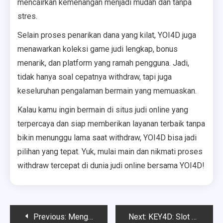
mencairkan kemenangan menjadi mudah dan tanpa
stres.
Selain proses penarikan dana yang kilat, YOI4D juga
menawarkan koleksi game judi lengkap, bonus
menarik, dan platform yang ramah pengguna. Jadi,
tidak hanya soal cepatnya withdraw, tapi juga
keseluruhan pengalaman bermain yang memuaskan.
Kalau kamu ingin bermain di situs judi online yang
terpercaya dan siap memberikan layanan terbaik tanpa
bikin menunggu lama saat withdraw, YOI4D bisa jadi
pilihan yang tepat. Yuk, mulai main dan nikmati proses
withdraw tercepat di dunia judi online bersama YOI4D!
Post
Previous:
Mengapa Slot Gacor Hacksaw Gaming Menjadi Favorit link slot yang gacor hari ini Pemain Indonesia?
Next:
KEY4D: Slot Progresif dengan Hadiah Mengguncang